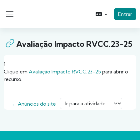
Ir para o conteúdo principal
Entrar
Painel lateral
Avaliação Impacto RVCC.23-25
Requisitos de conclusão
1
Clique em
Avaliação Impacto RVCC.23-25
para abrir o
recurso.
← Anúncios do site
Ir para a atividade